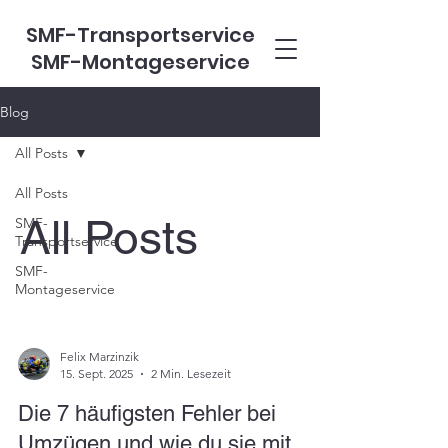
SMF-Transportservice
SMF-Montageservice
Blog
All Posts
All Posts
All Posts
SMF-
Transportservice
SMF-
Montageservice
Felix Marzinzik
15. Sept. 2025
2 Min. Lesezeit
Die 7 häufigsten Fehler bei
Umzügen und wie du sie mit